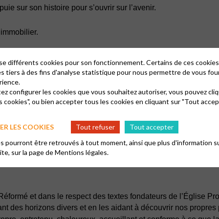
uie sur son histoire pour s’ouvrir sur l’avenir.
 immobilier.
lise différents cookies pour son fonctionnement. Certains de ces cooki
es tiers à des fins d'analyse statistique pour nous permettre de vous fou
ise Réformée de France, nous recherchons un approfondissement de
rience.
ude biblique, atelier théologique…), la formation à la prédication
tez configurer les cookies que vous souhaitez autoriser, vous pouvez cliq
tion personnelle, avec l’aide du pasteur et d’intervenants extér
s cookies", ou bien accepter tous les cookies en cliquant sur "Tout accep
 personnes qui s’engagent, tout en nous assurant des capacités 
R LES COOKIES
Tout refuser
Tout accepter
 pourront être retrouvés à tout moment, ainsi que plus d'information su
avers l’accueil, l’aide et l’approfondissement des relations d
site, sur la page de
Mentions légales.
mmunautés Tamoule et Malgache avec qui nous partageons cert
 Réformé et dans le respect des textes fondateurs de l’Église P
t des horizons divers et en les aidant à découvrir nos propres 