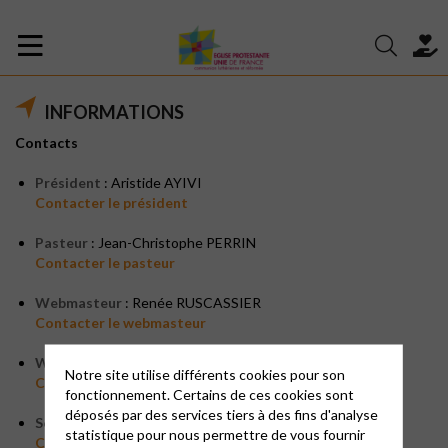
INFORMATIONS
Contacts
Président
: Aristide AYIVI
Contacter le président
Pasteur
: Jean-Christophe PERRIN
Contacter le pasteur
Webmasteur
: Renée RUSCASSIER
Contacter le webmasteur
Webmasteur
: Bruno VOITEL
Notre site utilise différents cookies pour son
Contacter le webmasteur
fonctionnement. Certains de ces cookies sont
déposés par des services tiers à des fins d'analyse
Secrétariat
statistique pour nous permettre de vous fournir
Contacter