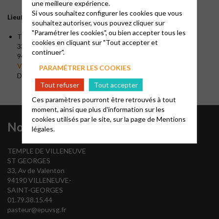
une meilleure expérience.
Si vous souhaitez configurer les cookies que vous
Lieu(x) de culte
souhaitez autoriser, vous pouvez cliquer sur
"Paramétrer les cookies", ou bien accepter tous les
TEMPLE DE VILLENEUVE ST GEORGES
cookies en cliquant sur "Tout accepter et
33, Av de Valenton
continuer".
94190 VILLENEUVE ST GEORGES
Voir sur la carte
PARAMÉTRER LES COOKIES
Dimanche 10 h 30
Tout refuser
Tout accepter
Ces paramètres pourront être retrouvés à tout
moment, ainsi que plus d'information sur les
cookies utilisés par le site, sur la page de
Mentions
Nous contacter
légales.
TEMPLE DE VILLENEUVE
ST GEORGES
33, Av de Valenton
94190 VILLENEUVE-
SAINT-GEORGES
01.79.38.15.44
pasteur@epuvsg.fr