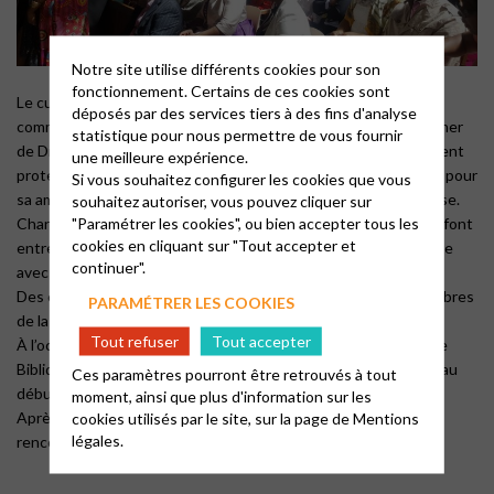
Notre site utilise différents cookies pour son
fonctionnement. Certains de ces cookies sont
Le culte est un des moments forts de notre vie personnelle et
déposés par des services tiers à des fins d'analyse
communautaire. Il est ouvert à tous ceux qui veulent s’approcher
statistique pour nous permettre de vous fournir
de Dieu, à ceux qui le cherchent ou qui s’interrogent, qu’ils soient
une meilleure expérience.
protestants ou non. Son but est de remercier Dieu, de le louer pour
Si vous souhaitez configurer les cookies que vous
sa amour inconditionnel et d’écouter la Parole qu’il nous adresse.
souhaitez autoriser, vous pouvez cliquer sur
"Paramétrer les cookies", ou bien accepter tous les
Chants, prières, écoute de la Parole rythment le culte et nous font
cookies en cliquant sur "Tout accepter et
entrer dans l’histoire de la relation d’Alliance que Dieu a conclue
continuer".
avec l’humanité.
Des cultes parents-jeunes-enfants rassemblent tous les membres
PARAMÉTRER LES COOKIES
de la famille plusieurs fois par année.
Tout refuser
Tout accepter
À l’occasion des dimanches de formation pour les jeunes (École
Biblique et Catéchisme), ces derniers sont invités à participer au
Ces paramètres pourront être retrouvés à tout
début du culte puis rejoignent leur groupe respectif.
moment, ainsi que plus d'information sur les
cookies utilisés par le site, sur la page de
Mentions
Après le culte, un temps convivial est prévu pour permettre la
légales.
rencontre et le dialogue.