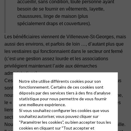
accueillir, sans condition, toute personne ayant
besoin de se fournir en vêtements, layette,
chaussures, linge de maison (plus
spécialement draps et couvertures).
Les bénéficiaires viennent de Villeneuve-St-Georges, mais
aussi des environs, et parfois de loin …, d’autant plus que
les vestiaires qui fonctionnaient dans le secteur ont fermé
(c’est une gestion assez lourde et les associations
privilégient maintenant l’aide aux démarches
administratives).
Ces personnes viennent par le bouche à oreille, ou nous
Notre site utilise différents cookies pour son
fonctionnement. Certains de ces cookies sont
sont envoyées par les CCAS ou par les associations ;
déposés par des services tiers à des fins d'analyse
nous sommes en effet répertoriés dans un guide en ligne,
statistique pour nous permettre de vous fournir
le « Soliguide » ; par ailleurs la présidente entretient des
une meilleure expérience.
liens réguliers avec les associations de solidarité du
Si vous souhaitez configurer les cookies que vous
souhaitez autoriser, vous pouvez cliquer sur
secteur.
"Paramétrer les cookies", ou bien accepter tous les
Nous recevons régulièrement la visite de mères de famille.
cookies en cliquant sur "Tout accepter et